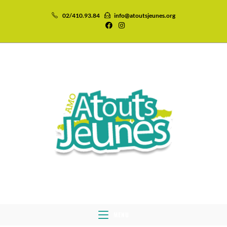
02/410.93.84
info@atoutsjeunes.org
MENU